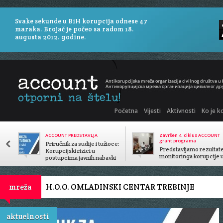
Svake sekunde u BiH korupcija odnese 47
maraka. Brojač je počeo sa radom 18.
augusta 2012. godine.
Početna
Vijesti
Aktivnosti
Ko je k
ACCOUNT PREDSTAVLJA
Završen 4. ciklus ACCOUNT
grant programa
Priručnik za sudije i tužioce:
Predstavljamo rezultat
Korupcijski rizici u
monitoringa korupcije 
postupcima javnih nabavki
javnom sektoru
H.O.O. OMLADINSKI CENTAR TREBINJE
mreža
aktuelnosti