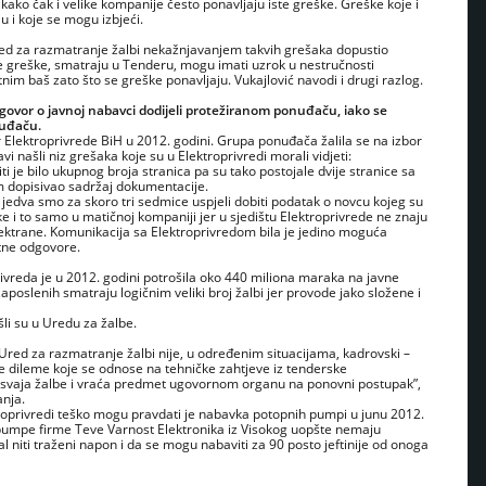
kako čak i velike kompanije često ponavljaju iste greške. Greške koje i
 i koje se mogu izbjeći.
red za razmatranje žalbi nekažnjavanjem takvih grešaka dopustio
e greške, smatraju u Tenderu, mogu imati uzrok u nestručnosti
nim baš zato što se greške ponavljaju. Vukajlović navodi i drugi razlog.
govor o javnoj nabavci dodijeli protežiranom ponuđaču, iako se
nuđaču.
 Elektroprivrede BiH u 2012. godini. Grupa ponuđača žalila se na izbor
i našli niz grešaka koje su u Elektroprivredi morali vidjeti:
ti je bilo ukupnog broja stranica pa su tako postojale dvije stranice sa
m dopisivao sadržaj dokumentacije.
jedva smo za skoro tri sedmice uspjeli dobiti podatak o novcu kojeg su
e i to samo u matičnoj kompaniji jer u sjedištu Elektroprivrede ne znaju
elektrane. Komunikacija sa Elektroprivredom bila je jedino moguća
etne odgovore.
rivreda je u 2012. godini potrošila oko 440 miliona maraka na javne
poslenih smatraju logičnim veliki broj žalbi jer provode jako složene i
šli su u Uredu za žalbe.
Ured za razmatranje žalbi nije, u određenim situacijama, kadrovski –
e dileme koje se odnose na tehničke zahtjeve iz tenderske
usvaja žalbe i vraća predmet ugovornom organu na ponovni postupak”,
nja.
troprivredi teško mogu pravdati je nabavka potopnih pumpi u junu 2012.
pumpe firme Teve Varnost Elektronika iz Visokog uopšte nemaju
 niti traženi napon i da se mogu nabaviti za 90 posto jeftinije od onoga