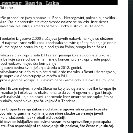
čki centri
 krše procedure javnih nabavki u Bosni i Hercegovini, pokazalo je veliko
lize. Dvije entitetske elektroprivrede nalaze se na vrhu liste deset
avkama. Na listi su između ostalih i Brčko Distrikt, BH Telecom i
 podatke iz gotovo 2.000 slučajeva javnih nabavki na koje su uložene
 BiH napravili smo veliku bazu podataka sa svim rješenjima koje je donio
i ime organa protiv kojeg je podignuta žalba, onoga ko se žalio i
alazi se Elektroprivreda BiH sa 97 rješenja koja su donijeta u korist
 žalbe koje su se odnosile na firme u koncernu Elektroprivrede poput
ne pod nadzorom sjedišta kompanije.
se gotovo petina svih rješenja Ureda u 2012. godini.
nabavkama vrijednim oko četiri milijarde maraka u Bosni i Hercegovini,
nje napravila Antikorupcijska mreža u BiH.
prošle godine korupcija u javnim nabavkama odnijela oko 700 miliona
eni listom najvećih prekršilaca na kojoj su uglavnom velike kompanije
ezultat je i očekivan s obzirom na to da veliki ugovorni organi imaju
nih nabavki, koje po pravilu sprovode kroz otvorene postupke, što za
onuđača, objašnjava
Igor Vukajlović
iz Tendera.
e za brojna kršenja Zakona od strane ugovornih organa koje ste
ugovornim organima koji imaju posebne službe za vršenje javnih
 bi službenici ipak trebali biti stručniji:
užbi bave se isključivo poslovima vezanim za sprovođenje postupaka
o stručno osposobljeni za obavljanje tih poslova, što često nije slučaj.