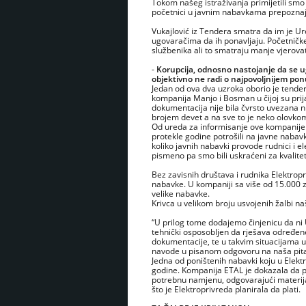
Tokom našeg istraživanja primijetili smo 
početnici u javnim nabavkama prepoznaju
Vukajlović iz Tendera smatra da im je U
ugovaračima da ih ponavljaju. Početničk
službenika ali to smatraju manje vjerovat
-
Korupcija, odnosno nastojanje da se u
objektivno ne radi o najpovoljnijem po
Jedan od ova dva uzroka oborio je tender
kompanija Manjo i Bosman u čijoj su prijav
dokumentacija nije bila čvrsto uvezana ni
brojem devet a na sve to je neko olovko
Od ureda za informisanje ove kompanije 
protekle godine potrošili na javne nabavk
koliko javnih nabavki provode rudnici i 
pismeno pa smo bili uskraćeni za kvalit
Bez zavisnih društava i rudnika Elektrop
nabavke. U kompaniji sa više od 15.000 za
velike nabavke.
Krivca u velikom broju usvojenih žalbi na
“U prilog tome dodajemo činjenicu da ni 
tehnički osposobljen da rješava određen
dokumentacije, te u takvim situacijama 
navode u pisanom odgovoru na naša pita
Jedna od poništenih nabavki koju u Elek
godine. Kompanija ETAL je dokazala da 
potrebnu namjenu, odgovarajući materijal
što je Elektroprivreda planirala da plati.