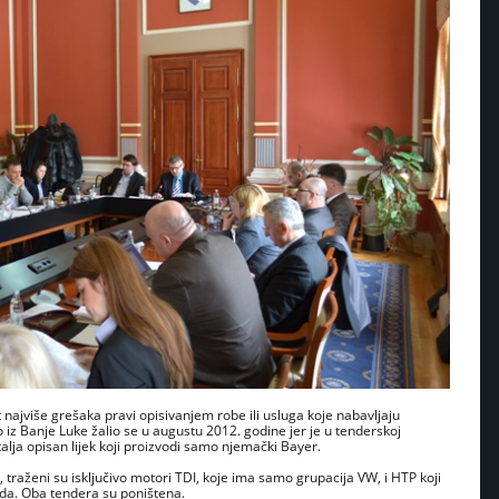
t najviše grešaka pravi opisivanjem robe ili usluga koje nabavljaju
o iz Banje Luke žalio se u augustu 2012. godine jer je u tenderskoj
alja opisan lijek koji proizvodi samo njemački Bayer.
 traženi su isključivo motori TDI, koje ima samo grupacija VW, i HTP koji
oda. Oba tendera su poništena.