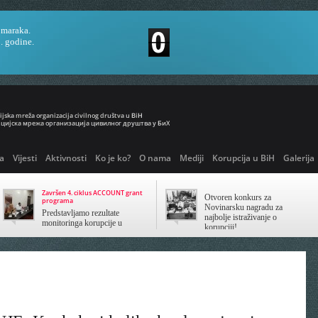
 maraka.
. godine.
a
Vijesti
Aktivnosti
Ko je ko?
O nama
Mediji
Korupcija u BiH
Galerija
Završen 4. ciklus ACCOUNT grant
Otvoren konkurs za
programa
Novinarsku nagradu za
Predstavljamo rezultate
najbolje istraživanje o
monitoringa korupcije u
korupciji!
javnom sektoru