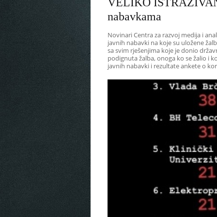
VELIKO ISTRAŽIVANJE:
nabavkama
Novinari Centra za razvoj medija i anal
javnih nabavki na koje su uložene žalb
sa svim rješenjima koje je donio držav
podignuta žalba, onoga ko se žalio i ko
javnih nabavki i rezultate ankete o k