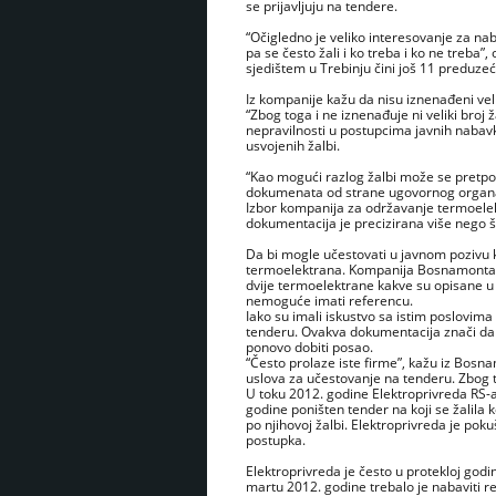
se prijavljuju na tendere.
“Očigledno je veliko interesovanje za na
pa se često žali i ko treba i ko ne treba
sjedištem u Trebinju čini još 11 preduzeć
Iz kompanije kažu da nisu iznenađeni velik
“Zbog toga i ne iznenađuje ni veliki broj
nepravilnosti u postupcima javnih nabavki
usvojenih žalbi.
“Kao mogući razlog žalbi može se pretpost
dokumenata od strane ugovornog organa
Izbor kompanija za održavanje termoelek
dokumentacija je precizirana više nego št
Da bi mogle učestovati u javnom pozivu 
termoelektrana. Kompanija Bosnamontaža 
dvije termoelektrane kakve su opisane u 
nemoguće imati referencu.
Iako su imali iskustvo sa istim poslovi
tenderu. Ovakva dokumentacija znači da 
ponovo dobiti posao.
“Često prolaze iste firme”, kažu iz Bosn
uslova za učestovanje na tenderu. Zbog t
U toku 2012. godine Elektroprivreda RS-a
godine poništen tender na koji se žalila
po njihovoj žalbi. Elektroprivreda je poku
postupka.
Elektroprivreda je često u protekloj godi
martu 2012. godine trebalo je nabaviti r