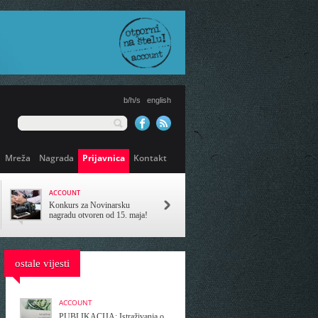
b/h/s
english
Mreža
Nagrada
Prijavnica
Kontakt
ACCOUNT
PREDSTAVLJENA ANALIZA
SISTEMA OBRAZOVANJA
Konkurs za Novinarsku
Koliko košta diploma u BiH?
nagradu otvoren od 15. maja!
ostale vijesti
ACCOUNT
PUBLIKACIJA: Istraživanja o