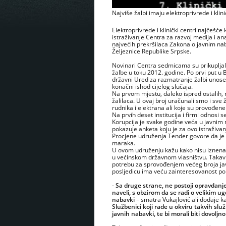
Najviše žalbi imaju elektroprivrede i klini
Elektroprivrede i klinički centri najčešće
istraživanje Centra za razvoj medija i ana
najvećih prekršilaca Zakona o javnim nab
Željeznice Republike Srpske.
Novinari Centra sedmicama su prikupljali
žalbe u toku 2012. godine. Po prvi put u
državni Ured za razmatranje žalbi unoseć
konačni ishod cijelog slučaja.
Na prvom mjestu, daleko ispred ostalih, n
žalilaca. U ovaj broj uračunali smo i sve
rudnika i elektrana ali koje su provođe
Na prvih deset institucija i firmi odnosi 
Korupcija je svake godine veća u javnim 
pokazuje anketa koju je za ovo istraživa
Procjene udruženja Tender govore da je 
maraka.
U ovom udruženju kažu kako nisu iznenađ
u većinskom državnom vlasništvu. Takav r
potrebu za sprovođenjem većeg broja jav
posljedicu ima veću zainteresovanost p
-
Sa druge strane, ne postoji opravdanj
naveli, s obzirom da se radi o velikim 
nabavki
– smatra Vukajlović ali dodaje kako
Službenici koji rade u okviru takvih sl
javnih nabavki, te bi morali biti dovoljn