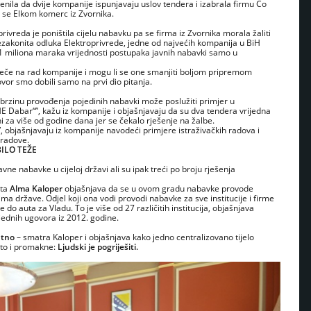
jenila da dvije kompanije ispunjavaju uslov tendera i izabrala firmu Co
 se Elkom komerc iz Zvornika.
privreda je poništila cijelu nabavku pa se firma iz Zvornika morala žaliti
 nezakonita odluka Elektroprivrede, jedne od najvećih kompanija u BiH
1 miliona maraka vrijednosti postupaka javnih nabavki samo u
utječe na rad kompanije i mogu li se one smanjiti boljom pripremom
or smo dobili samo na prvi dio pitanja.
brzinu provođenja pojedinih nabavki može poslužiti primjer u
abar“”, kažu iz kompanije i objašnjavaju da su dva tendera vrijedna
i za više od godine dana jer se čekalo rješenje na žalbe.
”, objašnjavaju iz kompanije navodeći primjere istraživačkih radova i
 radove.
BILO TEŽE
ne nabavke u cijeloj državi ali su ipak treći po broju rješenja
kta
Alma Kaloper
objašnjava da se u ovom gradu nabavke provode
a države. Odjel koji ona vodi provodi nabavke za sve institucije i firme
e do auta za Vladu. To je više od 27 različitih institucija, objašnjava
ijednih ugovora iz 2012. godine.
ntno
– smatra Kaloper i objašnjava kako jedno centralizovano tijelo
što i promakne:
Ljudski je pogriješiti.