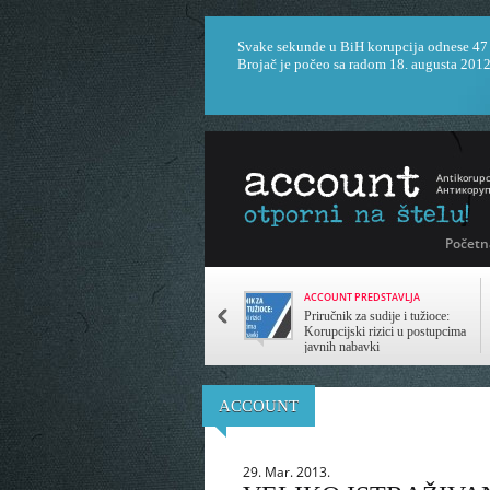
Svake sekunde u BiH korupcija odnese 47
Brojač je počeo sa radom 18. augusta 2012
Početn
ACCOUNT PREDSTAVLJA
Priručnik za sudije i tužioce:
Korupcijski rizici u postupcima
javnih nabavki
ACCOUNT
29. Mar. 2013.