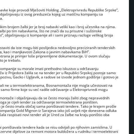
bavke koje provodi Mješoviti Holding „Elektroprivredu Republike Srpske“,
”, objašnjavaju iz ovog preduzeća kojeg uz matičnu kompaniju sa
a.
im brojem žalbi jer je broj nabavki veliki kao i broj učesnika na njima.
 žalbi po tim nabavkama, što ne znači da su prisutne i suštinske
”, objašnjavaju iz kompanije ali i sami priznaju razloge velikog broja
aviti da iste mogu biti poslijedica nedovoljno preciziranih tenderskih
, kao i manjkavosti Zakona o javnim nabavkama BiH”.
trana je primjer loše pripremljene dokumentacije. U ovom slučaju
o je trebalo.
kompanije su morale imati prethodno iskustvo u održavanju
iz Prijedora žalila se na tender jer u Republici Srpskoj postoje samo
pozivu, Gacko i Ugljevik, a radove se izvode jednom godišnje i gotovo je
ma ali ne u termoelektranama, Bosnamontaža nije mogla učestovati na
samo firme koje su već radile održavanje u Elektroprivredi mogu
amontaže i objašnjavaju da se često moraju žaliti zbog nepravednih
oga je cijeli tender za održavanje termoelektrana poništen.
 je često imala običaj sama poništavati tendere. Tako je krajem prošle
 kompanija Gold Mignon iz Sarajeva iako još uvijek nije donesena odluka
šala raspisati novi tender ali je Ured za žalbe na kraju poništio oba
ni poništavala tendere kada se nisu odvijali po njihovim zamislima. U
ezervne dijelove za remont motora buldožera u rudniku i termoelektrani