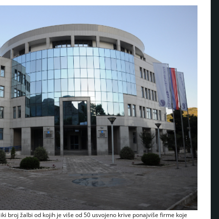
ki broj žalbi od kojih je više od 50 usvojeno krive ponajviše firme koje