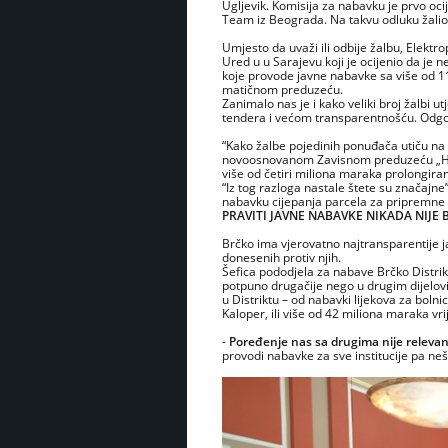
Ugljevik. Komisija za nabavku je prvo oci
Team iz Beograda. Na takvu odluku žalio
Umjesto da uvaži ili odbije žalbu, Elektro
Ured u u Sarajevu koji je ocijenio da je
koje provode javne nabavke sa više od 1
matičnom preduzeću.
Zanimalo nas je i kako veliki broj žalbi 
tendera i većom transparentnošću. Odgov
“Kako žalbe pojedinih ponuđača utiču na 
novoosnovanom Zavisnom preduzeću „HE D
više od četiri miliona maraka prolongiran
“Iz tog razloga nastale štete su značajne
nabavku cijepanja parcela za pripremne
PRAVITI JAVNE NABAVKE NIKADA NIJE 
Brčko ima vjerovatno najtransparentije jav
donesenih protiv njih.
Šefica pododjela za nabave Brčko Distri
potpuno drugačije nego u drugim dijelovim
u Distriktu – od nabavki lijekova za bolnic
Kaloper, ili više od 42 miliona maraka vr
-
Poređenje nas sa drugima nije releva
provodi nabavke za sve institucije pa ne