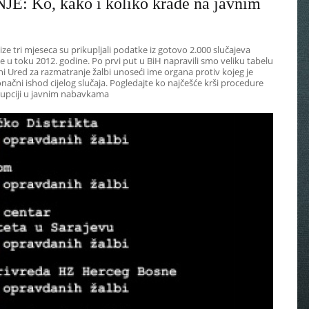
 Ko, kako i koliko krade na javnim
ize tri mjeseca su prikupljali podatke iz gotovo 2.000 slučajeva
e u toku 2012. godine. Po prvi put u BiH napravili smo veliku tabelu
ni Ured za razmatranje žalbi unoseći ime organa protiv kojeg je
načni ishod cijelog slučaja. Pogledajte ko najčešće krši procedure
orupciji u javnim nabavkama