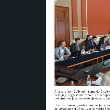
Analiziranjem žalbi otkrili smo da Distrik
detaljnije nego što bi trebalo. Co. Medpr
dokumentaciji za nabavku lijekova do det
U istom mjesecu, kada su nabavljali auta,
se ugrađuju isključivo u vozila marke šk