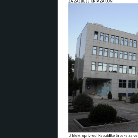
ZA ŽALBE JE KRIV ZAKON
U Elektroprivredi Republike Srpske za veli