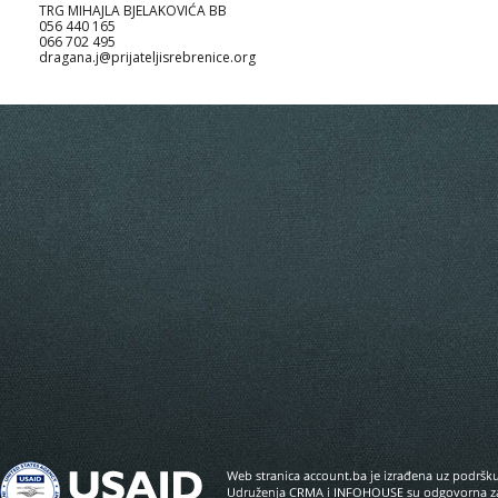
TRG MIHAJLA BJELAKOVIĆA BB
056 440 165
066 702 495
dragana.j@prijateljisrebrenice.org