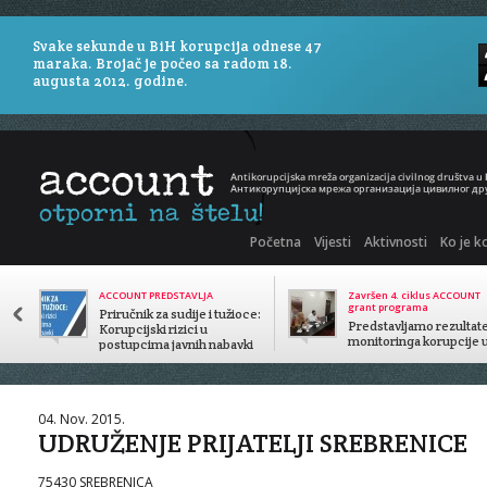
Svake sekunde u BiH korupcija odnese 47
maraka. Brojač je počeo sa radom 18.
augusta 2012. godine.
Početna
Vijesti
Aktivnosti
Ko je k
ACCOUNT PREDSTAVLJA
Završen 4. ciklus ACCOUNT
grant programa
Priručnik za sudije i tužioce:
Predstavljamo rezultat
Korupcijski rizici u
monitoringa korupcije 
postupcima javnih nabavki
javnom sektoru
04. Nov. 2015.
UDRUŽENJE PRIJATELJI SREBRENICE
75430 SREBRENICA