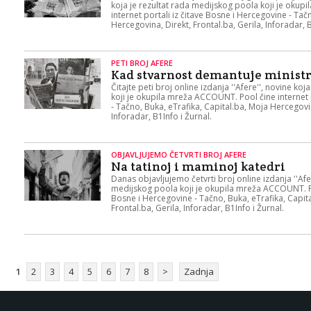
koja je rezultat rada medijskog poola koji je oku
internet portali iz čitave Bosne i Hercegovine - Tač
Hercegovina, Direkt, Frontal.ba, Gerila, Inforadar, B
PETI BROJ AFERE
Kad stvarnost demantuje minist
Čitajte peti broj online izdanja ''Afere'', novine ko
koji je okupila mreža ACCOUNT. Pool čine internet 
- Tačno, Buka, eTrafika, Capital.ba, Moja Hercegovin
Inforadar, B1Info i Žurnal.
OBJAVLJUJEMO ČETVRTI BROJ AFERE
Na tatinoj i maminoj katedri
Danas objavljujemo četvrti broj online izdanja ''Afer
medijskog poola koji je okupila mreža ACCOUNT. Poo
Bosne i Hercegovine - Tačno, Buka, eTrafika, Capit
Frontal.ba, Gerila, Inforadar, B1Info i Žurnal.
1
2
3
4
5
6
7
8
>
Zadnja