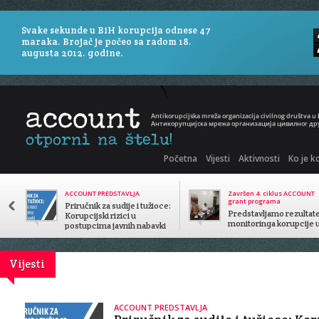
Svake sekunde u BiH korupcija odnese 47
maraka. Brojač je počeo sa radom 18.
augusta 2012. godine.
Početna
Vijesti
Aktivnosti
Ko je k
ACCOUNT PREDSTAVLJA
Završen 4. ciklus ACCOUNT
grant programa
Priručnik za sudije i tužioce:
Predstavljamo rezultat
Korupcijski rizici u
monitoringa korupcije 
postupcima javnih nabavki
javnom sektoru
Vijesti
ACCOUNT PREDSTAVLJA