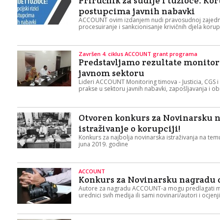
Priručnik za sudije i tužioce: Kor
postupcima javnih nabavki
ACCOUNT ovim izdanjem nudi pravosudnoj zajednici 
procesuiranje i sankcionisanje krivičnih djela korup
Završen 4. ciklus ACCOUNT grant programa
Predstavljamo rezultate monitor
javnom sektoru
Lideri ACCOUNT Monitoring timova - Justicia, CGS i 
prakse u sektoru javnih nabavki, zapošljavanja i o
Otvoren konkurs za Novinarsku n
istraživanje o korupciji!
Konkurs za najbolja novinarska istraživanja na temu
juna 2019. godine
ACCOUNT
Konkurs za Novinarsku nagradu o
Autore za nagradu ACCOUNT-a mogu predlagati med
urednici svih medija ili sami novinari/autori i ocjenji