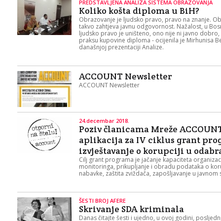
PREDSTAVLJENA ANALIZA SISTEMA OBRAZOVANJA
Koliko košta diploma u BiH?
Obrazovanje je ljudsko pravo, pravo na znanje. Ob
takvo zahtjeva javnu odgovornost. Nažalost, u Bos
ljudsko pravo je uništeno, ono nije ni javno dobro,
praksu kupovine diploma - ocijenila je Mirhunisa B
današnjoj prezentaciji Analize.
ACCOUNT Newsletter
ACCOUNT Newsletter
24.decembar 2018.
Poziv članicama Mreže ACCOUNT
aplikacija za IV ciklus grant pr
izvještavanje o korupciji u odab
Cilj grant programa je jačanje kapaciteta organizac
monitoringa, prikupljanje i obradu podataka o kor
nabavke, zaštita zviždača, zapošljavanje u javnom
ŠESTI BROJ AFERE
Skrivanje SDA kriminala
Danas čitajte šesti i ujedno, u ovoj godini, posljednj