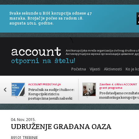
Svake sekunde u BiH korupcija odnese 47
maraka. Brojač je počeo sa radom 18.
augusta 2012. godine.
Početna
Vijesti
Aktivnosti
Ko je k
ACCOUNT PREDSTAVLJA
Završen 4. ciklus ACCOUNT
grant programa
Priručnik za sudije i tužioce:
Predstavljamo rezultat
Korupcijski rizici u
monitoringa korupcije 
postupcima javnih nabavki
javnom sektoru
04. Nov. 2015.
UDRUŽENJE GRAĐANA OAZA
89101 TREBINJE