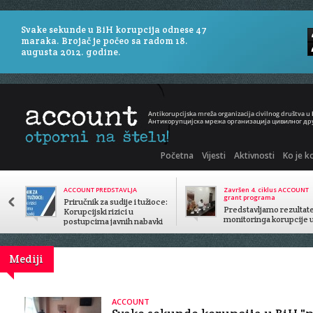
Svake sekunde u BiH korupcija odnese 47
maraka. Brojač je počeo sa radom 18.
augusta 2012. godine.
Početna
Vijesti
Aktivnosti
Ko je k
ACCOUNT PREDSTAVLJA
Završen 4. ciklus ACCOUNT
grant programa
Priručnik za sudije i tužioce:
Predstavljamo rezultat
Korupcijski rizici u
monitoringa korupcije 
postupcima javnih nabavki
javnom sektoru
Mediji
ACCOUNT