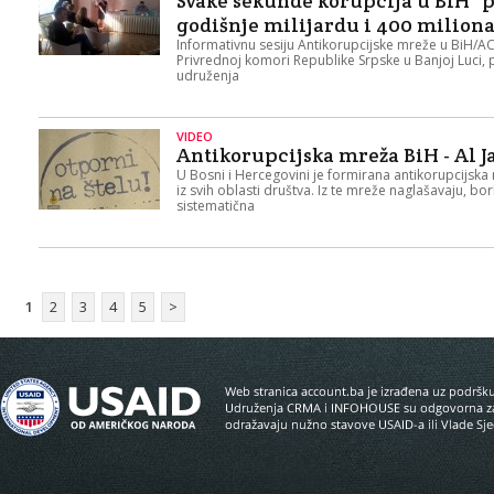
Svake sekunde korupcija u BiH "
godišnje milijardu i 400 milion
Informativnu sesiju Antikorupcijske mreže u BiH/
Privrednoj komori Republike Srpske u Banjoj Luci, 
udruženja
VIDEO
Antikorupcijska mreža BiH - Al J
U Bosni i Hercegovini je formirana antikorupcijska m
iz svih oblasti društva. Iz te mreže naglašavaju, bo
sistematična
1
2
3
4
5
>