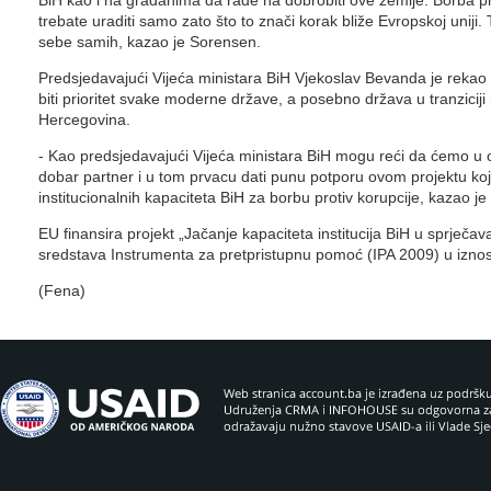
BiH kao i na građanima da rade na dobrobiti ove zemlje. Borba pro
trebate uraditi samo zato što to znači korak bliže Evropskoj uniji. 
sebe samih, kazao je Sorensen.
Predsjedavajući Vijeća ministara BiH Vjekoslav Bevanda je rekao
biti prioritet svake moderne države, a posebno država u tranziciji
Hercegovina.
- Kao predsjedavajući Vijeća ministara BiH mogu reći da ćemo u ok
dobar partner i u tom prvacu dati punu potporu ovom projektu koj
institucionalnih kapaciteta BiH za borbu protiv korupcije, kazao 
EU finansira projekt „Jačanje kapaciteta institucija BiH u sprječavan
sredstava Instrumenta za pretpristupnu pomoć (IPA 2009) u izn
(Fena)