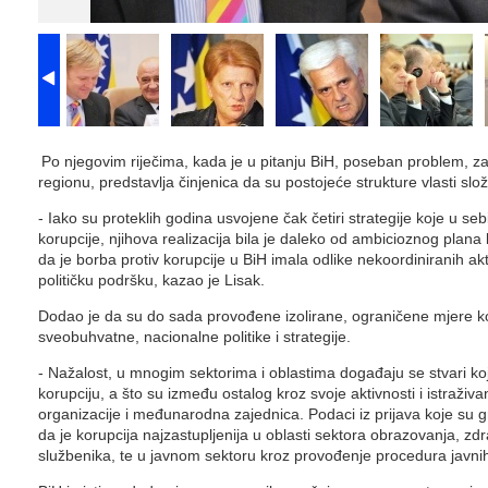
Po njegovim riječima, kada je u pitanju BiH, poseban problem, za
regionu, predstavlja činjenica da su postojeće strukture vlasti sl
- Iako su proteklih godina usvojene čak četiri strategije koje u seb
korupcije, njihova realizacija bila je daleko od ambicioznog plana
da je borba protiv korupcije u BiH imala odlike nekoordiniranih akt
političku podršku, kazao je Lisak.
Dodao je da su do sada provođene izolirane, ograničene mjere koje
sveobuhvatne, nacionalne politike i strategije.
- Nažalost, u mnogim sektorima i oblastima događaju se stvari k
korupciju, a što su između ostalog kroz svoje aktivnosti i istraživa
organizacije i međunarodna zajednica. Podaci iz prijava koje su gr
da je korupcija najzastupljenija u oblasti sektora obrazovanja, zdra
službenika, te u javnom sektoru kroz provođenje procedura javni