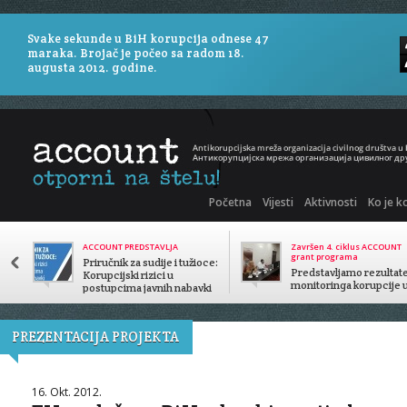
Svake sekunde u BiH korupcija odnese 47
maraka. Brojač je počeo sa radom 18.
augusta 2012. godine.
Početna
Vijesti
Aktivnosti
Ko je k
ACCOUNT PREDSTAVLJA
Završen 4. ciklus ACCOUNT
grant programa
Priručnik za sudije i tužioce:
Predstavljamo rezultat
Korupcijski rizici u
monitoringa korupcije 
postupcima javnih nabavki
javnom sektoru
PREZENTACIJA PROJEKTA
16. Okt. 2012.