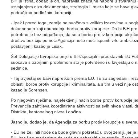
BiH je istina, dodao je on, napravila značajne napore u stvaranju 
usvajanjem niza dokumenata, strategija i mjera koje se bave gla
područjima podložnim korupciji.
- Ipak i pored toga, zemlja se suočava s velikim izazovima u pog
dokumenata koji obuhvataju borbu protiv korupcije. Da bi BiH prom
potrebno je bez odgađanja, da se u borbu protiv korupcije uključe svi
društvo bez čije pomoći Agencija neće moći ispuniti vrlo ambicioz
postavljeni, kazao je Lisak.
Šef Delegacije Evropske unije u BiH/specijalni predstavnik EU Pe
suočava s ozbiljnim problemom što je potvrđeno i u Izvještaju o 
sedmice.
- Taj izvještaj se bavi napretkom prema EU. Tu su sagledani i rez
oblasti borbe protiv korupcije i kriminaliteta, a s tim u vezi nije o
kazao je Sorensen.
Po njegovim riječima, najefektivniji način borbe protiv korupcije j
Prevencija zahtijeva koordinirane aktivnosti sa svih nivoa vlasti, 
Distrikta, kantonalnog nivoa i općina.
Jasno je, dodao je, da Agencija za borbu protiv korupcije u sve
- EU ne želi niti hoće da bude glavni pokretač u ovoj zemlji, jer je 