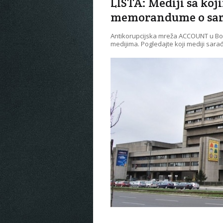
LISTA: Mediji sa ko
memorandume o sar
Antikorupcijska mreža ACCOUNT u Bos
medijima. Pogledajte koji mediji sa