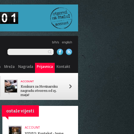
b/h/s
english
a
Mreža
Nagrada
Prijavnica
Kontakt
ACCOUNT
PREDSTAVLJENA ANALIZA
SISTEMA OBRAZOVANJA
Konkurs za Novinarsku
Koliko košta diploma u BiH?
nagradu otvoren od 15.
maja!
ostale vijesti
ACCOUNT
VIDEO: Kontekst - Javne