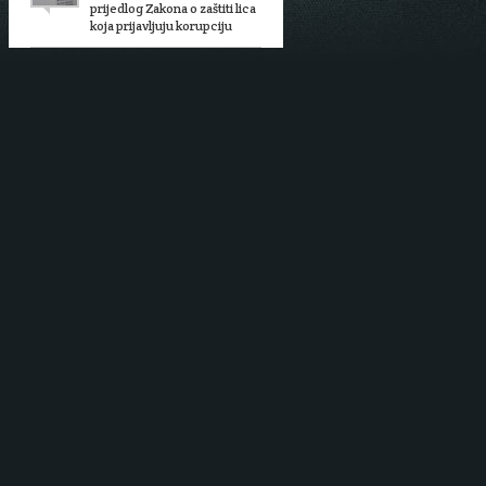
prijedlog Zakona o zaštiti lica
koja prijavljuju korupciju