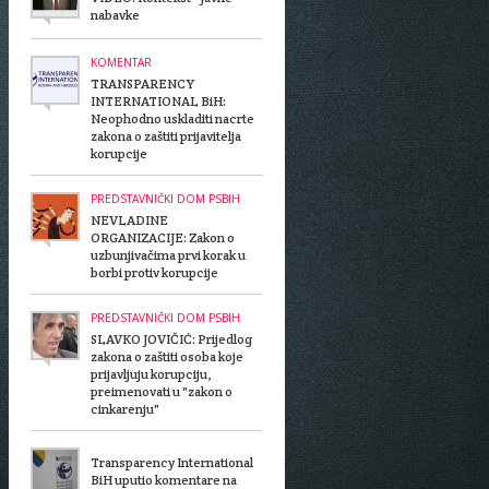
nabavke
KOMENTAR
TRANSPARENCY
INTERNATIONAL BiH:
Neophodno uskladiti nacrte
zakona o zaštiti prijavitelja
korupcije
PREDSTAVNIČKI DOM PSBIH
NEVLADINE
ORGANIZACIJE: Zakon o
uzbunjivačima prvi korak u
borbi protiv korupcije
PREDSTAVNIČKI DOM PSBIH
SLAVKO JOVIČIĆ: Prijedlog
zakona o zaštiti osoba koje
prijavljuju korupciju,
preimenovati u "zakon o
cinkarenju"
Transparency International
BiH uputio komentare na