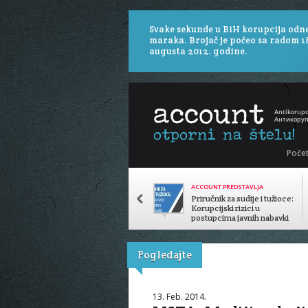
Svake sekunde u BiH korupcija odn
maraka. Brojač je počeo sa radom 1
augusta 2012. godine.
Poče
ACCOUNT PREDSTAVLJA
Priručnik za sudije i tužioce:
Korupcijski rizici u
postupcima javnih nabavki
Pogledajte
13. Feb. 2014.