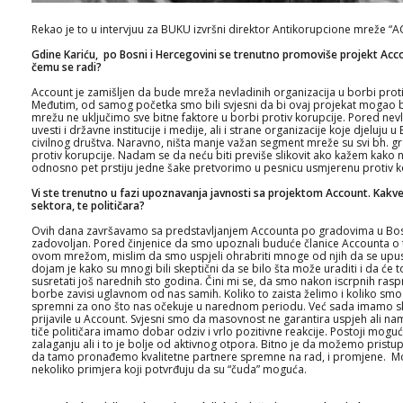
Rekao je to u intervjuu za BUKU izvršni direktor Antikorupcione mreže “
Gdine Kariću, po Bosni i Hercegovini se trenutno promoviše projekt Acco
čemu se radi?
Account je zamišljen da bude mreža nevladinih organizacija u borbi proti
Međutim, od samog početka smo bili svjesni da bi ovaj projekat mogao b
mrežu ne uključimo sve bitne faktore u borbi protiv korupcije. Pored nev
uvesti i državne institucije i medije, ali i strane organizacije koje djeluju
civilnog društva. Naravno, ništa manje važan segment mreže su svi bh. građ
protiv korupcije. Nadam se da neću biti previše slikovit ako kažem kako n
odnosno pet prstiju jedne šake pretvorimo u pesnicu usmjerenu protiv k
Vi ste trenutno u fazi upoznavanja javnosti sa projektom Account. Kakve 
sektora, te političara?
Ovih dana završavamo sa predstavljanjem Accounta po gradovima u Bosni
zadovoljan. Pored činjenice da smo upoznali buduće članice Accounta o t
ovom mrežom, mislim da smo uspjeli ohrabriti mnoge od njih da se upus
dojam je kako su mnogi bili skeptični da se bilo šta može uraditi i da će
susretati još narednih sto godina. Čini mi se, da smo nakon iscrpnih raspr
borbe zavisi uglavnom od nas samih. Koliko to zaista želimo i koliko s
spremni za ono što nas očekuje u narednom periodu. Već sada imamo sk
prijavile u Account. Svjesni smo da masovnost ne garantira uspjeh ali na
tiče političara imamo dobar odziv i vrlo pozitivne reakcije. Postoji mogu
zalaganju ali i to je bolje od aktivnog otpora. Bitno je da možemo pristup
da tamo pronađemo kvalitetne partnere spremne na rad, i promjene. M
nekoliko primjera koji potvrđuju da su “čuda” moguća.