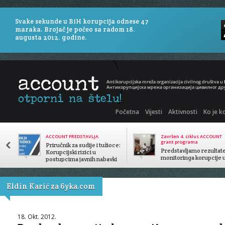
Svake sekunde u BiH korupcija odnese 47
maraka. Brojač je počeo sa radom 18.
augusta 2012. godine.
Početna
Vijesti
Aktivnosti
Ko je k
ACCOUNT PREDSTAVLJA
Završen 4. ciklus ACCOUNT
grant programa
Priručnik za sudije i tužioce:
Predstavljamo rezultat
Korupcijski rizici u
monitoringa korupcije 
postupcima javnih nabavki
javnom sektoru
Eldin Karić za 6yka.com
18. Okt. 2012.