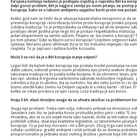
Evropska komisija nedavno je podnijela izvještaj o napretku BiH ka evrop
dalje gorući problem, BiH je najgora zemlja po ovom pitanju, ne postoji p
korupcije, kako se u takvom ambijentu uspješno boriti protiv ove pošast
Koliko god nam se činilo da je situacija katastrofalna neosporno je da se
prevenciju korupcije i koordinaciju borbe protiv korupcije polako popun
ozbiljna institucija. To je pretpostavka za efikasniji rad ali ne smijemo za
postojao deset godina prije nego što je postao respektabilna institucij
jedan eksperiment sa samim sobom. Pitajmo se: šta znamo o korupciji? Št
po tom pitanju? Gdje su ključni uzroci korupcije? Uopšteni odgovori kako su
rješenja. Moramo jasno definisati šta je to što trebamo mijenjati i da us
raspleta. To je zapravo i suština borbe Accounta.
Može li se reći da je u BiH korupcija stanje svijesti?
Lagao bih da kažem kako korupcija nije postala model ponašanja na ovim 
dakle zakoni, odnosili prema ovom problemu kao prema svakom drugom 
takozvana tradicija ne bi pustila tolike korijene. Ili da obrnemo stvari, p
kao npr. ubistva ili trgovina narkoticima zakonski nedovoljno regulisani
odrednica šta je to ubistvo, šta su narkotici, šta ako neko počini to i to dje
bismo utvrdili kako živimo na Divljem zapadu ili u nekoj kartel – državi. 
koliko se ostavi prostora za njen razvoj. Loša tradicija je kao korov.
Imaju li bh. vlasti dovoljno snage da se uhvate ukoštac sa problemom ko
Snaga nije problem. Treba nam volja, odnosno pritisak na donosioce odlu
Sanadera zato što se Jadranka Kosor probudila jedno jutro i rekla: “E, Iv
Hrvatskoj, ako se to još uvijek može tako nazvati, došle su tek nakon du
političkih odluka, stvaranja kvalitetne legislative, uz istovremeno jačanja i
korupcije. To je put koji moramo i mi u BiH proći. Zbog toga nam treba 
odluka i političara graditi ambijent i vršiti pritisak da se donesu potreb
prioporcionalno je jednaka snazi civilnog društva i javnosti koja želi da 