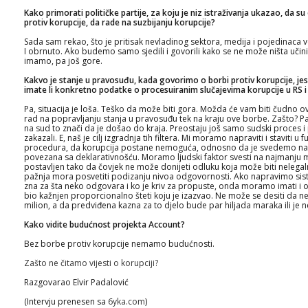
Kako primorati političke partije, za koju je niz istraživanja ukazao, da s
protiv korupcije, da rade na suzbijanju korupcije?
Sada sam rekao, što je pritisak nevladinog sektora, medija i pojedinaca v
I obrnuto. Ako budemo samo sjedili i govorili kako se ne može ništa učin
imamo, pa još gore.
Kakvo je stanje u pravosuđu, kada govorimo o borbi protiv korupcije, jesu 
imate li konkretno podatke o procesuiranim slučajevima korupcije u RS i 
Pa, situacija je loša. Teško da može biti gora. Možda će vam biti čudno ovo
rad na popravljanju stanja u pravosuđu tek na kraju ove borbe. Zašto? Pa
na sud to znači da je došao do kraja. Preostaju još samo sudski proces i p
zakazali. E, naš je cilj izgradnja tih filtera. Mi moramo napraviti i staviti u 
procedura, da korupcija postane nemoguća, odnosno da je svedemo na 
povezana sa deklarativnošću. Moramo ljudski faktor svesti na najmanju 
postavljen tako da čovjek ne može donijeti odluku koja može biti neleg
pažnja mora posvetiti podizanju nivoa odgovornosti. Ako napravimo s
zna za šta neko odgovara i ko je kriv za propuste, onda moramo imati i o
bio kažnjen proporcionalno šteti koju je izazvao. Ne može se desiti da ne
milion, a da predviđena kazna za to djelo bude par hiljada maraka ili je 
Kako vidite budućnost projekta Account?
Bez borbe protiv korupcije nemamo budućnosti.
Zašto ne čitamo vijesti o korupciji?
Razgovarao Elvir Padalović
(Intervju prenesen sa
6yka.com
)