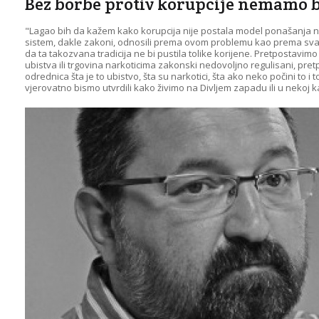
Bez borbe protiv korupcije nemamo b
"Lagao bih da kažem kako korupcija nije postala model ponašanja na
sistem, dakle zakoni, odnosili prema ovom problemu kao prema sv
da ta takozvana tradicija ne bi pustila tolike korijene. Pretpostavimo
ubistva ili trgovina narkoticima zakonski nedovoljno regulisani, pr
odrednica šta je to ubistvo, šta su narkotici, šta ako neko počini to i to
vjerovatno bismo utvrdili kako živimo na Divljem zapadu ili u nekoj ka