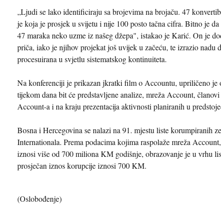
„Ljudi se lako identificiraju sa brojevima na brojaču. 47 konvert
je koja je prosjek u svijetu i nije 100 posto tačna cifra. Bitno je d
47 maraka neko uzme iz našeg džepa", istakao je Karić. On je dod
priča, iako je njihov projekat još uvijek u začeću, te izrazio nadu
procesuirana u svjetlu sistematskog kontinuiteta.
Na konferenciji je prikazan jkratki film o Accountu, upriličeno je 
tijekom dana bit će predstavljene analize, mreža Account, članov
Account-a i na kraju prezentacija aktivnosti planiranih u predstoj
Bosna i Hercegovina se nalazi na 91. mjestu liste korumpiranih 
Internationala. Prema podacima kojima raspolaže mreža Account
iznosi više od 700 miliona KM godišnje, obrazovanje je u vrhu lis
prosječan iznos korupcije iznosi 700 KM.
(Oslobođenje)