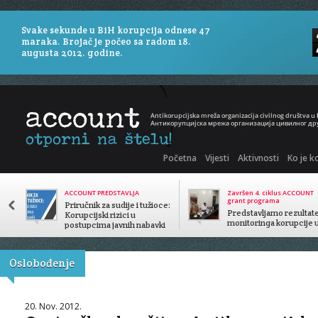
Svake sekunde u BiH korupcija odnese 47
maraka. Brojač je počeo sa radom 18.
augusta 2012. godine.
Početna
Vijesti
Aktivnosti
Ko je k
ACCOUNT PREDSTAVLJA
Završen 4. ciklus ACCOUNT
grant programa
Priručnik za sudije i tužioce:
Predstavljamo rezultat
Korupcijski rizici u
monitoringa korupcije 
postupcima javnih nabavki
javnom sektoru
Oslobođenje
20. Nov. 2012.