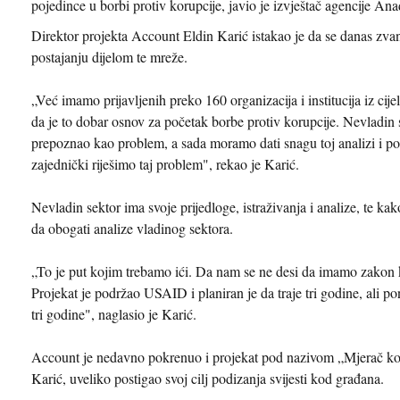
pojedince u borbi protiv korupcije, javio je izvještač agencije Anad
Direktor projekta Account Eldin Karić istakao je da se danas zvan
postajanju dijelom te mreže.
„Već imamo prijavljenih preko 160 organizacija i institucija iz ci
da je to dobar osnov za početak borbe protiv korupcije. Nevladin 
prepoznao kao problem, a sada moramo dati snagu toj analizi i po
zajednički riješimo taj problem", rekao je Karić.
Nevladin sektor ima svoje prijedloge, istraživanja i analize, te kak
da obogati analize vladinog sektora.
„To je put kojim trebamo ići. Da nam se ne desi da imamo zakon koj
Projekat je podržao USAID i planiran je da traje tri godine, ali
tri godine", naglasio je Karić.
Account je nedavno pokrenuo i projekat pod nazivom „Mjerač koru
Karić, uveliko postigao svoj cilj podizanja svijesti kod građana.