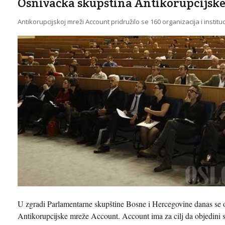
Osnivačka skupština Antikorupcijsk
Antikorupcijskoj mreži Account pridružilo se 160 organizacija i instituci
U zgradi Parlamentarne skupštine Bosne i Hercegovine danas se
Antikorupcijske mreže Account. Account ima za cilj da objedini sve