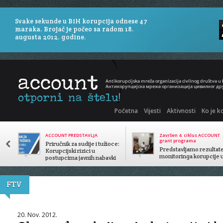
Svake sekunde u BiH korupcija odnese 47
maraka. Brojač je počeo sa radom 18.
augusta 2012. godine.
Početna
Vijesti
Aktivnosti
Ko je k
ACCOUNT PREDSTAVLJA
Završen 4. ciklus ACCOUNT
grant programa
Priručnik za sudije i tužioce:
Predstavljamo rezultat
Korupcijski rizici u
monitoringa korupcije 
postupcima javnih nabavki
javnom sektoru
FTV
20. Nov. 2012.