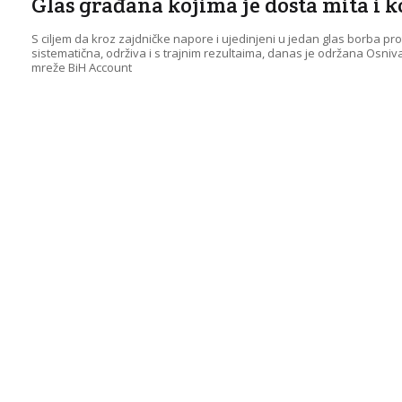
Glas građana kojima je dosta mita i k
S ciljem da kroz zajdničke napore i ujedinjeni u jedan glas borba pro
sistematična, održiva i s trajnim rezultaima, danas je održana Osniv
mreže BiH Account