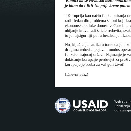
Budući da se Hrvatska oštro obračunav
je bitno da i BiH što prije krene pute
- Korupcija kao način funkcioniranja drž
radi. Jedan dio problema su oni koji kra
ekonomske odluke donose vođene interes
ubijanje krave radi šnicle redovita, sva
to je najsigurniji put u bezakonje i ka
No, ključna je razlika u tome da je u 
drugima redovita pojava i modus operan
funkcionirajućoj državi. Najmanje je važ
dokidanje korupcije preduvjet za preživ
korupcije je borba za vaš goli život!
(Dnevni avaz)