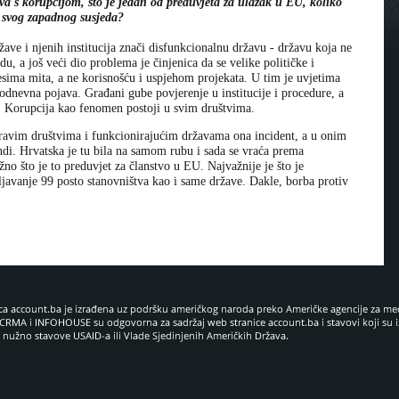
a s korupcijom, što je jedan od preduvjeta za ulazak u EU, koliko
m svog zapadnog susjeda?
ave i njenih institucija znači disfunkcionalnu državu - državu koja ne
du, a još veći dio problema je činjenica da se velike političke i
ima mita, a ne korisnošću i uspjehom projekata. U tim je uvjetima
kodnevna pojava. Građani gube povjerenje u institucije i procedure, a
os. Korupcija kao fenomen postoji u svim društvima.
zdravim društvima i funkcionirajućim državama ona incident, a u onim
di. Hrvatska je tu bila na samom rubu i sada se vraća prema
no što je to preduvjet za članstvo u EU. Najvažnije je što je
ljavanje 99 posto stanovništva kao i same države. Dakle, borba protiv