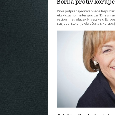
Borba protiv korupcij
Prva potpredsjednica Vlade Republike
ekskluzivnom intervjuu za "Dnevni av
region imati ulazak Hrvatske u Evrop
susjeda, što prije obračuna s korupc