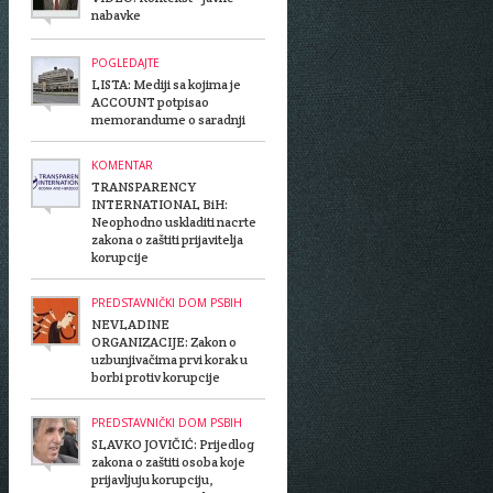
nabavke
POGLEDAJTE
LISTA: Mediji sa kojima je
ACCOUNT potpisao
memorandume o saradnji
KOMENTAR
TRANSPARENCY
INTERNATIONAL BiH:
Neophodno uskladiti nacrte
zakona o zaštiti prijavitelja
korupcije
PREDSTAVNIČKI DOM PSBIH
NEVLADINE
ORGANIZACIJE: Zakon o
uzbunjivačima prvi korak u
borbi protiv korupcije
PREDSTAVNIČKI DOM PSBIH
SLAVKO JOVIČIĆ: Prijedlog
zakona o zaštiti osoba koje
prijavljuju korupciju,