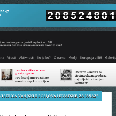
ese 47
8.
tna
Vijesti
Aktivnosti
Ko je ko?
O nama
Mediji
Korupcija u BiH
Galerij
Završen 4. ciklus ACCOUNT
Otvoren konkurs za
grant programa
Novinarsku nagradu za
Predstavljamo rezultate
najbolje istraživanje o
monitoringa korupcije u
korupciji!
javnom sektoru
NISTRICA VANJSKIH POSLOVA HRVATSKE, ZA "AVAZ"