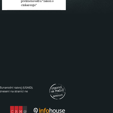
preimenovati u "zakon o
cinkarenju"