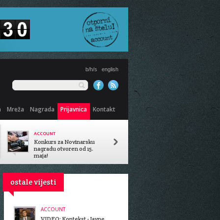
b/h/s
english
a
Mreža
Nagrada
Prijavnica
Kontakt
ACCOUNT
PREDSTAVLJENA ANALIZA
SISTEMA OBRAZOVANJA
Konkurs za Novinarsku
Koliko košta diploma u BiH?
nagradu otvoren od 15.
maja!
ostale vijesti
ACCOUNT
VIDEO: Kontekst - Javne