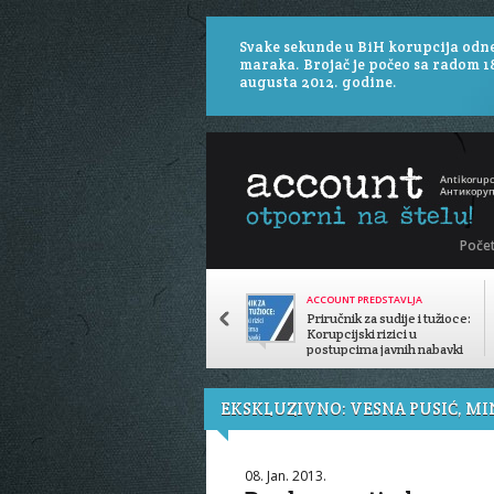
Svake sekunde u BiH korupcija odn
maraka. Brojač je počeo sa radom 1
augusta 2012. godine.
Poče
ACCOUNT PREDSTAVLJA
Priručnik za sudije i tužioce:
Korupcijski rizici u
postupcima javnih nabavki
EKSKLUZIVNO: VESNA PUSIĆ, MI
08. Jan. 2013.