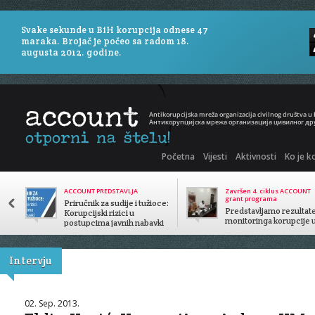
Svake sekunde u BiH korupcija odnese 47
maraka. Brojač je počeo sa radom 18.
augusta 2012. godine.
Početna
Vijesti
Aktivnosti
Ko je k
ACCOUNT PREDSTAVLJA
Završen 4. ciklus ACCOUNT
grant programa
Priručnik za sudije i tužioce:
Predstavljamo rezultat
Korupcijski rizici u
monitoringa korupcije 
postupcima javnih nabavki
javnom sektoru
Intervju
02. Sep. 2013.