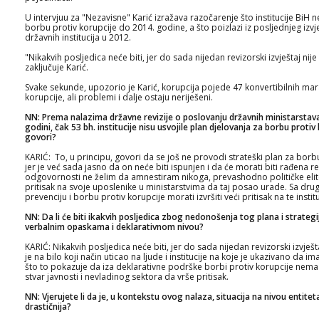
U intervjuu za "Nezavisne" Karić izražava razočarenje što institucije BiH n
borbu protiv korupcije do 2014. godine, a što poizlazi iz posljednjeg izvj
državnih institucija u 2012.
"Nikakvih posljedica neće biti, jer do sada nijedan revizorski izvještaj nij
zaključuje Karić.
Svake sekunde, upozorio je Karić, korupcija pojede 47 konvertibilnih mar
korupcije, ali problemi i dalje ostaju neriješeni.
NN: Prema nalazima državne revizije o poslovanju državnih ministarstava, 
godini, čak 53 bh. institucije nisu usvojile plan djelovanja za borbu proti
govori?
KARIĆ: To, u principu, govori da se još ne provodi strateški plan za borb
jer je već sada jasno da on neće biti ispunjen i da će morati biti rađena rev
odgovornosti ne želim da amnestiram nikoga, prevashodno političke elite
pritisak na svoje uposlenike u ministarstvima da taj posao urade. Sa drug
prevenciju i borbu protiv korupcije morati izvršiti veći pritisak na te institu
NN: Da li će biti ikakvih posljedica zbog nedonošenja tog plana i strategije
verbalnim opaskama i deklarativnom nivou?
KARIĆ: Nikakvih posljedica neće biti, jer do sada nijedan revizorski izvješta
je na bilo koji način uticao na ljude i institucije na koje je ukazivano da i
što to pokazuje da iza deklarativne podrške borbi protiv korupcije nema 
stvar javnosti i nevladinog sektora da vrše pritisak.
NN: Vjerujete li da je, u kontekstu ovog nalaza, situacija na nivou entitet
drastičnija?