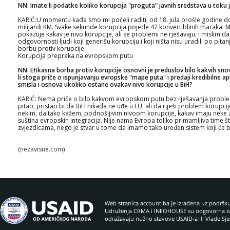
NN: Imate li podatke koliko korupcija "proguta" javnih sredstava u toku
KARIĆ:U momentu kada smo mi počeli raditi, od 18. jula prošle godine do d
milijardi KM. Svake sekunde korupcija pojede 47 konvertiblinih maraka. 
pokazuje kakav je nivo korupcije, ali se problemi ne rješavaju, i mislim da
odgovornosti ljudi koji generišu korupciju i koji ništa nisu uradili po pi
borbu protiv korupcije.
Korupcija prepreka na evropskom putu
NN: Efikasna borba protiv korupcije osnovni je preduslov bilo kakvih sn
li stoga priče o ispunjavanju evropske "mape puta" i predaji kredibilne ap
smisla i osnova ukoliko ostane ovakav nivo korupcije u BiH?
KARIĆ: Nema priče o bilo kakvom evropskom putu bez rješavanja problem
pitao, pristao bi da BiH nikada ne uđe u EU, ali da riješi problem korup
nekim, da tako kažem, podnošljivim nivoom korupcije, kakav imaju neke 
suština evropskih integracija. Nije nama Evropa toliko primamljiva time š
zvjezdicama, nego je stvar u tome da imamo tako uređen sistem koji će b
(
nezavisne.com
)