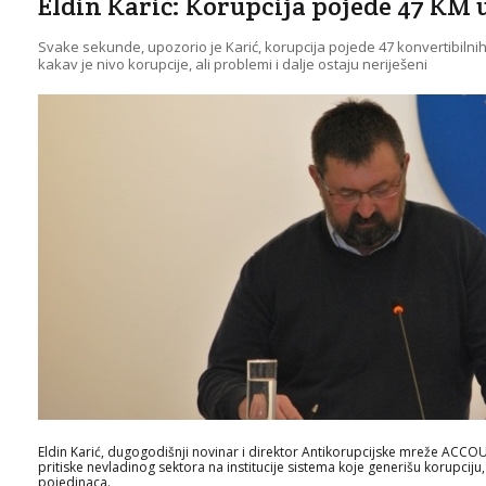
Eldin Karić: Korupcija pojede 47 KM 
Svake sekunde, upozorio je Karić, korupcija pojede 47 konvertibilni
kakav je nivo korupcije, ali problemi i dalje ostaju neriješeni
Eldin Karić, dugogodišnji novinar i direktor Antikorupcijske mreže ACCOUN
pritiske nevladinog sektora na institucije sistema koje generišu korupci
pojedinaca.