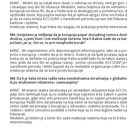
KARIĆ: Mislim da su ostali nivoi vlasti, u odnosu na državu, mnogo gori. Ip
i obavljaju svoj dio tih obaveza. Međutim, sama činjenica da mi nemamo 
korupcije na nivou RS, da je u Federaciji ta strategija još u početnoj faz
opštinske nivoe, koji pojma nemaju šta je njihova uloga i čime oni treba 
je da će naša mreža ACCOUNT u narednom periodu upravo biti fokusirana n
kantone i opštine.
Institucije sistema, koje treba da reaguju, ne pokazuju previše interesova
NN: Uvriježeno je mišljenje da je korupcija poput zloćudnog tumora dosl
društva, u javni život i sve institucije sistema. Ima li ikakve nade da se b
pošasti, jer je, čini se, to prvi neophodni korak?
KARIĆ: Mi raspolažemo vrlo deprimirajućim informacijama, iako se u po
priča o korupciji, i mislim da je to dobro. Dobro je da ljudi postanu svje
treba da se definiše niz poteza koje treba uraditi kako bi se takvo stanje p
nivo, jeste da ono što se izglasa i usvoji - počne i provoditi. ACCOUNT j
narednom periodu i želim najaviti da će nevladine organizacije u BiH na sv
institucije sistema da se bore protiv korupcije.
NN: Da li je Vaša mreža radila neka sveobuhvatna istraživanja o globalno
ili po društvenim oblastima i zanimanjima?
KARIĆ: Mi imamo stalna istraživanja po strateškim oblastima koje ACCO
gdje smo definisali koje su to institucije koje najčešće krše Zakon o jav
privatizacije, gdje smo vrlo precizno naveli koji su to najveći privatizacijsk
korupcija. Radili smo istraživanje na koji način se korupcije dešava u sis
ćemo raditi istraživanje o korupciju u zdravstvu i sistemu pravosuđa. To s
radimo i stalno iznosimo podatke o tome koje su to neuralgične tačke na 
fokusirati.
Međutim, problem je u tome što sada institucije sistema koje na to treba
interesovanja.